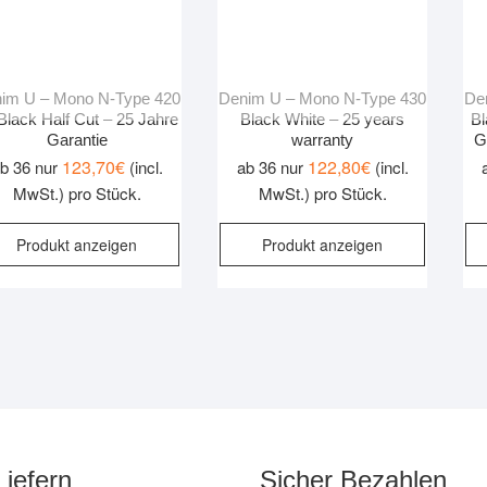
im U – Mono N-Type 420
Denim U – Mono N-Type 430
De
 Black Half Cut – 25 Jahre
Black White – 25 years
Bl
Garantie
warranty
G
123,70
€
122,80
€
b 36 nur
(incl.
ab 36 nur
(incl.
MwSt.) pro Stück.
MwSt.) pro Stück.
Produkt anzeigen
Produkt anzeigen
Liefern
Sicher Bezahlen