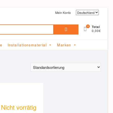
Mein Konto
Suchen
0
Total
0,00€
nach:
me
Installationsmaterial
Marken
Nicht vorrätig