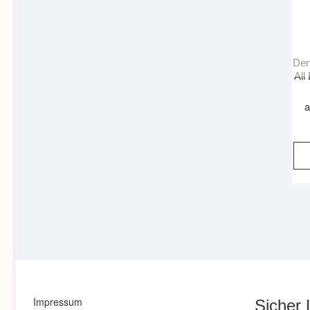
Den
All
a
Impressum
Sicher 