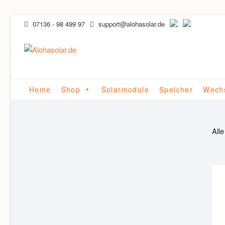
Skip
07136 - 98 499 97
support@alohasolar.de
to
content
Home
Shop
Solarmodule
Speicher
Wechs
All