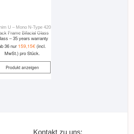
nim U – Mono N-Type 420
ack Frame Bifacial Glass
lass – 35 years warranty
159,15
€
ab 36 nur
(incl.
MwSt.) pro Stück.
Produkt anzeigen
Kontakt zu uns: