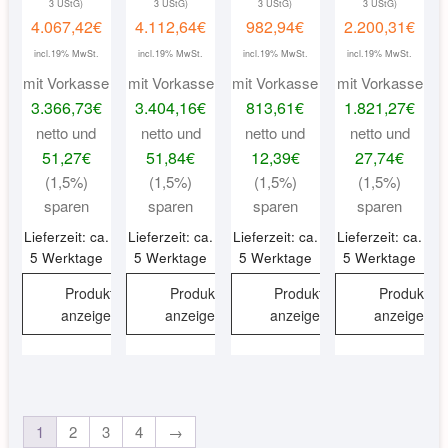
3 UStG)
3 UStG)
3 UStG)
3 UStG)
4.067,42
€
4.112,64
€
982,94
€
2.200,31
€
incl.19% MwSt.
incl.19% MwSt.
incl.19% MwSt.
incl.19% MwSt.
mit Vorkasse
mit Vorkasse
mit Vorkasse
mit Vorkasse
3.366,73
€
3.404,16
€
813,61
€
1.821,27
€
netto und
netto und
netto und
netto und
51,27
€
51,84
€
12,39
€
27,74
€
(1,5%)
(1,5%)
(1,5%)
(1,5%)
sparen
sparen
sparen
sparen
Lieferzeit: ca.
Lieferzeit: ca.
Lieferzeit: ca.
Lieferzeit: ca.
5 Werktage
5 Werktage
5 Werktage
5 Werktage
Produkt
Produkt
Produkt
Produkt
anzeigen
anzeigen
anzeigen
anzeigen
1
2
3
4
→