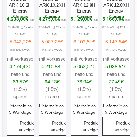
ARK 10.2H
ARK 10.2XH
ARK 12.8H
ARK 12.8XH
Energy
Energy
Energy
Energy
Storage
Storage
Storage
Storage
4.238,00
€
4.275,00
€
5.129,00
€
5.166,00
€
incl
incl
incl
incl
0% MwSt. (§ 12 Abs.
0% MwSt. (§ 12 Abs.
0% MwSt. (§ 12 Abs.
0% MwSt. (§ 12 Abs.
3 UStG)
3 UStG)
3 UStG)
3 UStG)
5.043,22
€
5.087,25
€
6.103,51
€
6.147,54
€
incl.19% MwSt.
incl.19% MwSt.
incl.19% MwSt.
incl.19% MwSt.
mit Vorkasse
mit Vorkasse
mit Vorkasse
mit Vorkasse
4.174,43
€
4.210,88
€
5.052,07
€
5.088,51
€
netto und
netto und
netto und
netto und
63,57
€
64,13
€
76,94
€
77,49
€
(1,5%)
(1,5%)
(1,5%)
(1,5%)
sparen
sparen
sparen
sparen
Lieferzeit: ca.
Lieferzeit: ca.
Lieferzeit: ca.
Lieferzeit: ca.
5 Werktage
5 Werktage
5 Werktage
5 Werktage
Produkt
Produkt
Produkt
Produkt
anzeigen
anzeigen
anzeigen
anzeigen