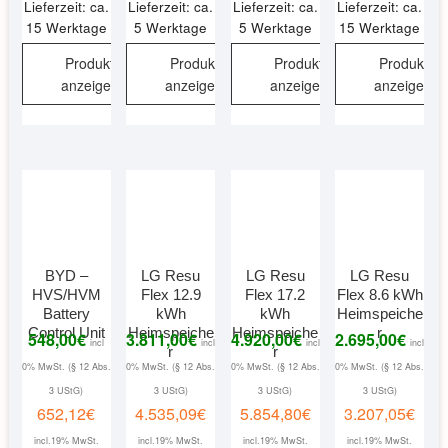
Lieferzeit: ca.
Lieferzeit: ca.
Lieferzeit: ca.
Lieferzeit: ca.
15 Werktage
5 Werktage
5 Werktage
15 Werktage
Produkt
Produkt
Produkt
Produkt
anzeigen
anzeigen
anzeigen
anzeigen
BYD –
LG Resu
LG Resu
LG Resu
HVS/HVM
Flex 12.9
Flex 17.2
Flex 8.6 kWh
Battery
kWh
kWh
Heimspeiche
Control Unit
Heimspeiche
Heimspeiche
r
548,00
€
3.811,00
€
4.920,00
€
2.695,00
€
incl
incl
incl
incl
r
r
0% MwSt. (§ 12 Abs.
0% MwSt. (§ 12 Abs.
0% MwSt. (§ 12 Abs.
0% MwSt. (§ 12 Abs.
3 UStG)
3 UStG)
3 UStG)
3 UStG)
652,12
€
4.535,09
€
5.854,80
€
3.207,05
€
incl.19% MwSt.
incl.19% MwSt.
incl.19% MwSt.
incl.19% MwSt.