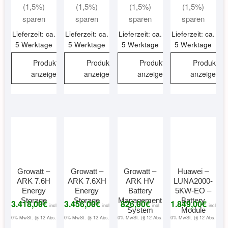
(1,5%)
(1,5%)
(1,5%)
(1,5%)
sparen
sparen
sparen
sparen
Lieferzeit: ca.
Lieferzeit: ca.
Lieferzeit: ca.
Lieferzeit: ca.
5 Werktage
5 Werktage
5 Werktage
5 Werktage
Produkt
Produkt
Produkt
Produkt
anzeigen
anzeigen
anzeigen
anzeigen
Growatt –
Growatt –
Growatt –
Huawei –
ARK 7.6H
ARK 7.6XH
ARK HV
LUNA2000-
Energy
Energy
Battery
5KW-EO –
Storage
Storage
Management
Battery
3.418,00
€
3.456,00
€
826,00
€
1.849,00
€
incl
incl
incl
incl
System
Module
0% MwSt. (§ 12 Abs.
0% MwSt. (§ 12 Abs.
0% MwSt. (§ 12 Abs.
0% MwSt. (§ 12 Abs.