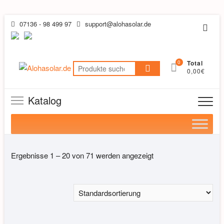
Skip
07136 - 98 499 97
support@alohasolar.de
Topb
to
Men
content
0
Total
Suchen
0,00€
nach:
Katalog
Ergebnisse 1 – 20 von 71 werden angezeigt