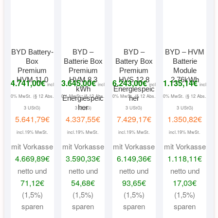
BYD Battery-
BYD –
BYD –
BYD – HVM
Box
Batterie Box
Battery Box
Batterie
Premium
Premium
Premium
Module
HVM 11.0
HVM 8.3
HVS 12.8
2.76kWh
4.741,00
€
3.645,00
€
6.243,00
€
1.135,14
€
incl
incl
incl
incl
kWh
Energiespeic
0% MwSt. (§ 12 Abs.
0% MwSt. (§ 12 Abs.
0% MwSt. (§ 12 Abs.
0% MwSt. (§ 12 Abs.
Energiespeic
her
her
3 UStG)
3 UStG)
3 UStG)
3 UStG)
5.641,79
€
4.337,55
€
7.429,17
€
1.350,82
€
incl.19% MwSt.
incl.19% MwSt.
incl.19% MwSt.
incl.19% MwSt.
mit Vorkasse
mit Vorkasse
mit Vorkasse
mit Vorkasse
4.669,89
€
3.590,33
€
6.149,36
€
1.118,11
€
netto und
netto und
netto und
netto und
71,12
€
54,68
€
93,65
€
17,03
€
(1,5%)
(1,5%)
(1,5%)
(1,5%)
sparen
sparen
sparen
sparen