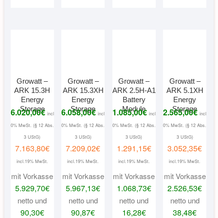
Growatt –
Growatt –
Growatt –
Growatt –
ARK 15.3H
ARK 15.3XH
ARK 2.5H-A1
ARK 5.1XH
Energy
Energy
Battery
Energy
Storage
Storage
Module
Storage
6.020,00
€
6.058,00
€
1.085,00
€
2.565,00
€
incl
incl
incl
incl
0% MwSt. (§ 12 Abs.
0% MwSt. (§ 12 Abs.
0% MwSt. (§ 12 Abs.
0% MwSt. (§ 12 Abs.
3 UStG)
3 UStG)
3 UStG)
3 UStG)
7.163,80
€
7.209,02
€
1.291,15
€
3.052,35
€
incl.19% MwSt.
incl.19% MwSt.
incl.19% MwSt.
incl.19% MwSt.
mit Vorkasse
mit Vorkasse
mit Vorkasse
mit Vorkasse
5.929,70
€
5.967,13
€
1.068,73
€
2.526,53
€
netto und
netto und
netto und
netto und
90,30
€
90,87
€
16,28
€
38,48
€