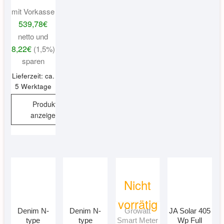
mit Vorkasse
539,78
€
netto und
8,22
€
(1,5%)
sparen
Lieferzeit: ca.
5 Werktage
Produkt
anzeigen
Nicht
vorrätig
Denim N-
Denim N-
Growatt
JA Solar 405
type
type
Smart Meter
Wp Full