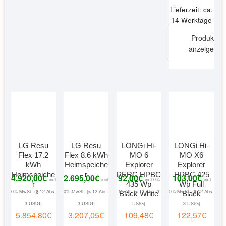
Lieferzeit: ca.
14 Werktage
Produkt
anzeigen
LG Resu
LG Resu
LONGi Hi-
LONGi Hi-
Flex 17.2
Flex 8.6 kWh
MO 6
MO X6
kWh
Heimspeiche
Explorer
Explorer
Heimspeiche
r
PERC HPBC
HPBC 425
4.920,00
€
2.695,00
€
92,00
€
103,00
€
incl
incl
incl 0%
incl
r
435 Wp
Wp Full
0% MwSt. (§ 12 Abs.
0% MwSt. (§ 12 Abs.
MwSt. (§ 12 Abs. 3
0% MwSt. (§ 12 Abs.
Black White
Black
3 UStG)
3 UStG)
UStG)
3 UStG)
5.854,80
€
3.207,05
€
109,48
€
122,57
€