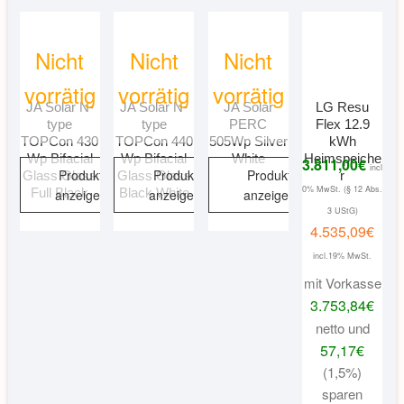
Nicht
Nicht
Nicht
vorrätig
vorrätig
vorrätig
JA Solar N-
JA Solar N-
JA Solar
LG Resu
type
type
PERC
Flex 12.9
TOPCon 430
TOPCon 440
505Wp Silver
kWh
Wp Bifacial
Wp Bifacial
White
Heimspeiche
3.811,00
€
incl
Produkt
Produkt
Produkt
Glass Glass
Glass Glass
r
0% MwSt. (§ 12 Abs.
Full Black
Black White
anzeigen
anzeigen
anzeigen
3 UStG)
4.535,09
€
incl.19% MwSt.
mit Vorkasse
3.753,84
€
netto und
57,17
€
(1,5%)
sparen