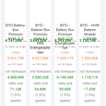
BYD Battery-
BYD –
BYD –
BYD – HVM
Box
Batterie Box
Battery Box
Batterie
Premium
Premium
Premium
Module
HVM 11.0
HVM 8.3
HVS 12.8
2.76kWh
4.741,00
€
3.645,00
€
6.243,00
€
1.135,14
€
incl
incl
incl
incl
kWh
Energiespeic
0% MwSt. (§ 12 Abs.
0% MwSt. (§ 12 Abs.
0% MwSt. (§ 12 Abs.
0% MwSt. (§ 12 Abs.
Energiespeic
her
her
3 UStG)
3 UStG)
3 UStG)
3 UStG)
5.641,79
€
4.337,55
€
7.429,17
€
1.350,82
€
incl.19% MwSt.
incl.19% MwSt.
incl.19% MwSt.
incl.19% MwSt.
mit Vorkasse
mit Vorkasse
mit Vorkasse
mit Vorkasse
4.669,89
€
3.590,33
€
6.149,36
€
1.118,11
€
netto und
netto und
netto und
netto und
71,12
€
54,68
€
93,65
€
17,03
€
(1,5%)
(1,5%)
(1,5%)
(1,5%)
sparen
sparen
sparen
sparen