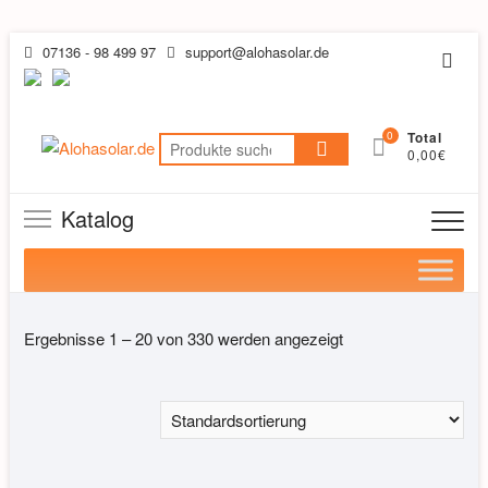
Skip
07136 - 98 499 97
support@alohasolar.de
Topb
to
Men
content
0
Total
Suchen
0,00€
nach:
Katalog
Ergebnisse 1 – 20 von 330 werden angezeigt