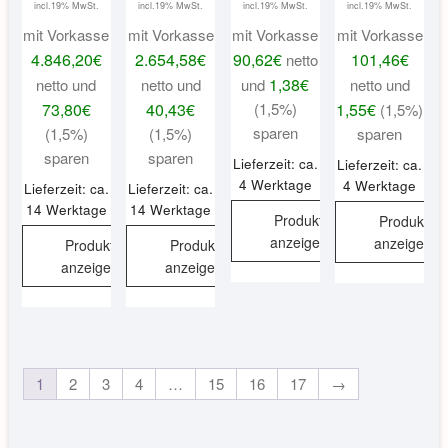
incl.19% MwSt.
incl.19% MwSt.
incl.19% MwSt.
incl.19% MwSt.
mit Vorkasse
mit Vorkasse
mit Vorkasse
mit Vorkasse
4.846,20
€
2.654,58
€
90,62
€
101,46
€
netto
1,38
€
netto und
netto und
und
netto und
73,80
€
40,43
€
(1,5%)
1,55
€
(1,5%)
sparen
(1,5%)
(1,5%)
sparen
sparen
sparen
Lieferzeit: ca.
Lieferzeit: ca.
4 Werktage
4 Werktage
Lieferzeit: ca.
Lieferzeit: ca.
14 Werktage
14 Werktage
Produkt
Produkt
anzeigen
anzeigen
Produkt
Produkt
anzeigen
anzeigen
1
2
3
4
…
15
16
17
→