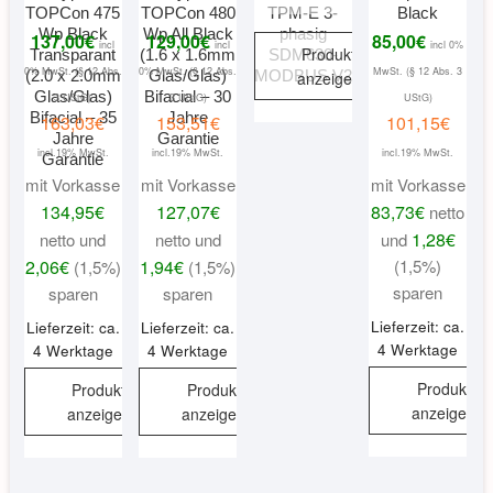
TOPCon 475
TOPCon 480
TPM-E 3-
Black
Wp Black
Wp All Black
phasig
137,00
€
129,00
€
85,00
€
incl
incl
incl 0%
Produkt
Transparant
(1.6 x 1.6mm
SDM630-
0% MwSt. (§ 12 Abs.
0% MwSt. (§ 12 Abs.
MwSt. (§ 12 Abs. 3
(2.0 x 2.0mm
Glas/Glas)
MODBUS V2
anzeigen
Glas/Glas)
Bifacial – 30
3 UStG)
3 UStG)
UStG)
Bifacial – 35
Jahre
163,03
€
153,51
€
101,15
€
Jahre
Garantie
incl.19% MwSt.
incl.19% MwSt.
incl.19% MwSt.
Garantie
mit Vorkasse
mit Vorkasse
mit Vorkasse
134,95
€
127,07
€
83,73
€
netto
1,28
€
netto und
netto und
und
2,06
€
1,94
€
(1,5%)
(1,5%)
(1,5%)
sparen
sparen
sparen
Lieferzeit: ca.
Lieferzeit: ca.
Lieferzeit: ca.
4 Werktage
4 Werktage
4 Werktage
Produkt
Produkt
Produkt
anzeigen
anzeigen
anzeigen