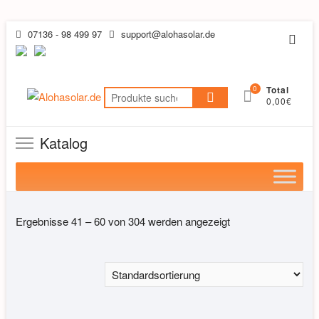
Skip
07136 - 98 499 97
support@alohasolar.de
Topb
to
Men
content
0
Total
Suchen
0,00€
nach:
Katalog
Ergebnisse 41 – 60 von 304 werden angezeigt