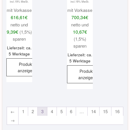
incl.19% MwSt.
incl.19% MwSt.
mit Vorkasse
mit Vorkasse
616,61
€
700,34
€
netto und
netto und
9,39
€
10,67
€
(1,5%)
sparen
(1,5%)
sparen
Lieferzeit: ca.
5 Werktage
Lieferzeit: ca.
5 Werktage
Produkt
anzeigen
Produkt
anzeigen
←
1
2
3
4
5
6
…
14
15
16
→