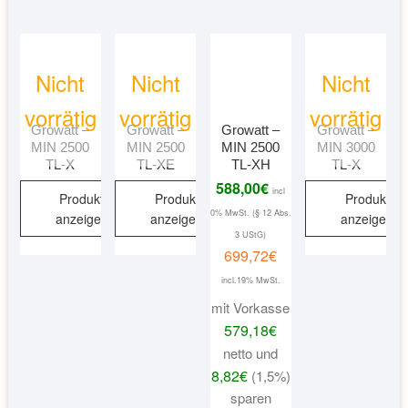
Nicht
Nicht
Nicht
vorrätig
vorrätig
vorrätig
Growatt –
Growatt –
Growatt –
Growatt –
MIN 2500
MIN 2500
MIN 2500
MIN 3000
TL-X
TL-XE
TL-XH
TL-X
588,00
€
incl
Produkt
Produkt
Produkt
0% MwSt. (§ 12 Abs.
anzeigen
anzeigen
anzeigen
3 UStG)
699,72
€
incl.19% MwSt.
mit Vorkasse
579,18
€
netto und
8,82
€
(1,5%)
sparen