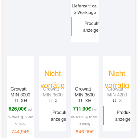
Lieferzeit: ca.
5 Werktage
Produkt
anzeigen
Nicht
Nicht
vorrätig
vorrätig
Growatt –
Growatt –
Growatt –
Growatt –
MIN 3000
MIN 3600
MIN 3600
MIN 4200
TL-XH
TL-X
TL-XH
TL-X
626,00
€
711,00
€
incl
incl
Produkt
Produkt
0% MwSt. (§ 12 Abs.
0% MwSt. (§ 12 Abs.
anzeigen
anzeigen
3 UStG)
3 UStG)
744,94
€
846,09
€