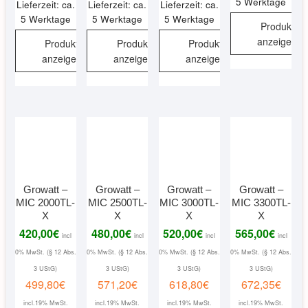
5 Werktage
Lieferzeit: ca.
Lieferzeit: ca.
Lieferzeit: ca.
5 Werktage
5 Werktage
5 Werktage
Produkt
anzeigen
Produkt
Produkt
Produkt
anzeigen
anzeigen
anzeigen
Growatt –
Growatt –
Growatt –
Growatt –
MIC 2000TL-
MIC 2500TL-
MIC 3000TL-
MIC 3300TL-
X
X
X
X
420,00
€
480,00
€
520,00
€
565,00
€
incl
incl
incl
incl
0% MwSt. (§ 12 Abs.
0% MwSt. (§ 12 Abs.
0% MwSt. (§ 12 Abs.
0% MwSt. (§ 12 Abs.
3 UStG)
3 UStG)
3 UStG)
3 UStG)
499,80
€
571,20
€
618,80
€
672,35
€
incl.19% MwSt.
incl.19% MwSt.
incl.19% MwSt.
incl.19% MwSt.