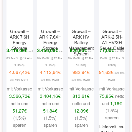
Growatt –
Growatt –
Growatt –
Growatt –
ARK 7.6H
ARK 7.6XH
ARK HV
ARK-2.5H-
Energy
Energy
Battery
A1 HV/XH
Storage
Storage
Management
Series Cable
3.418,00
€
3.456,00
€
826,00
€
77,00
€
incl
incl
incl
incl 0%
System
0% MwSt. (§ 12 Abs.
0% MwSt. (§ 12 Abs.
0% MwSt. (§ 12 Abs.
MwSt. (§ 12 Abs. 3
3 UStG)
3 UStG)
3 UStG)
UStG)
4.067,42
€
4.112,64
€
982,94
€
91,63
€
incl.19%
incl.19% MwSt.
incl.19% MwSt.
incl.19% MwSt.
MwSt.
mit Vorkasse
mit Vorkasse
mit Vorkasse
mit Vorkasse
3.366,73
€
3.404,16
€
813,61
€
75,85
€
netto
1,16
€
netto und
netto und
netto und
und
51,27
€
51,84
€
12,39
€
(1,5%)
sparen
(1,5%)
(1,5%)
(1,5%)
sparen
sparen
sparen
Lieferzeit: ca.