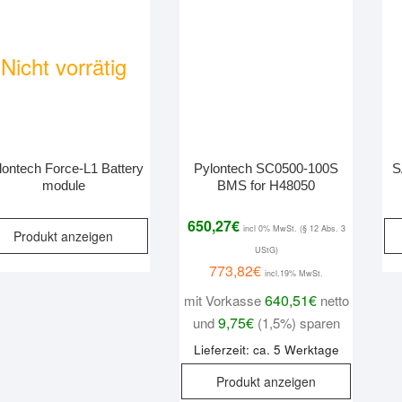
Nicht vorrätig
lontech Force-L1 Battery
Pylontech SC0500-100S
S
module
BMS for H48050
650,27
€
incl 0% MwSt. (§ 12 Abs. 3
Produkt anzeigen
UStG)
773,82
€
incl.19% MwSt.
640,51
€
mit Vorkasse
netto
9,75
€
und
(1,5%) sparen
Lieferzeit: ca. 5 Werktage
Produkt anzeigen