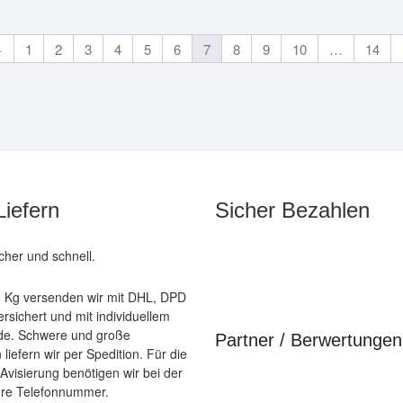
←
1
2
3
4
5
6
7
8
9
10
…
14
Liefern
Sicher Bezahlen
icher und schnell.
40 Kg versenden wir mit DHL, DPD
rsichert und mit individuellem
de. Schwere und große
Partner / Berwertungen
liefern wir per Spedition. Für die
 Avisierung benötigen wir bei der
hre Telefonnummer.