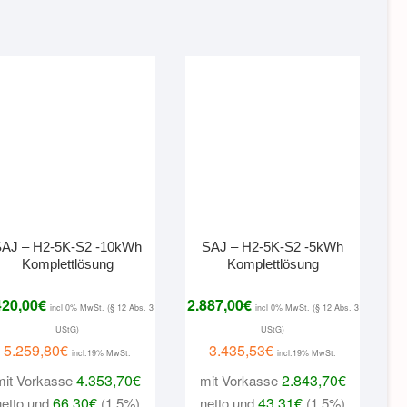
SAJ – H2-5K-S2 -10kWh
SAJ – H2-5K-S2 -5kWh
Komplettlösung
Komplettlösung
420,00
€
2.887,00
€
incl 0% MwSt. (§ 12 Abs. 3
incl 0% MwSt. (§ 12 Abs. 3
UStG)
UStG)
5.259,80
€
3.435,53
€
incl.19% MwSt.
incl.19% MwSt.
4.353,70
€
2.843,70
€
mit Vorkasse
mit Vorkasse
66,30
€
43,31
€
netto und
(1,5%)
netto und
(1,5%)