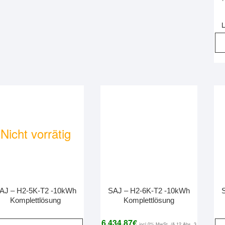
L
Nicht vorrätig
AJ – H2-5K-T2 -10kWh
SAJ – H2-6K-T2 -10kWh
Komplettlösung
Komplettlösung
6.434,87
€
incl 0% MwSt. (§ 12 Abs. 3