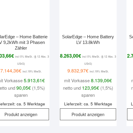
larEdge – Home Batterie
SolarEdge – Home Battery
S
V 9,2kWh mit 3 Phasen
LV 13.8kWh
Zähler
03,66
€
8.263,00
€
2.
incl 0% MwSt. (§ 12 Abs. 3
incl 0% MwSt. (§ 12 Abs. 3
UStG)
UStG)
7.144,36
€
9.832,97
€
incl.19% MwSt.
incl.19% MwSt.
5.913,61
€
8.139,06
€
it Vorkasse
mit Vorkasse
90,05
€
123,95
€
etto und
(1,5%)
netto und
(1,5%)
sparen
sparen
ieferzeit: ca. 5 Werktage
Lieferzeit: ca. 5 Werktage
L
Produkt anzeigen
Produkt anzeigen