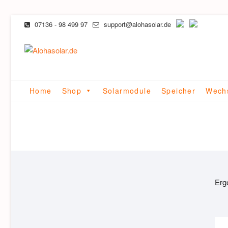
Skip
07136 - 98 499 97
support@alohasolar.de
to
content
Home
Shop
Solarmodule
Speicher
Wechs
Erg