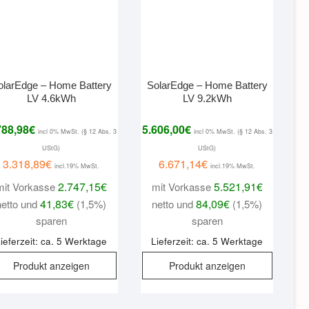
olarEdge – Home Battery
SolarEdge – Home Battery
LV 4.6kWh
LV 9.2kWh
788,98
€
5.606,00
€
incl 0% MwSt. (§ 12 Abs. 3
incl 0% MwSt. (§ 12 Abs. 3
UStG)
UStG)
3.318,89
€
6.671,14
€
incl.19% MwSt.
incl.19% MwSt.
2.747,15
€
5.521,91
€
mit Vorkasse
mit Vorkasse
41,83
€
84,09
€
netto und
(1,5%)
netto und
(1,5%)
sparen
sparen
ieferzeit: ca. 5 Werktage
Lieferzeit: ca. 5 Werktage
Produkt anzeigen
Produkt anzeigen