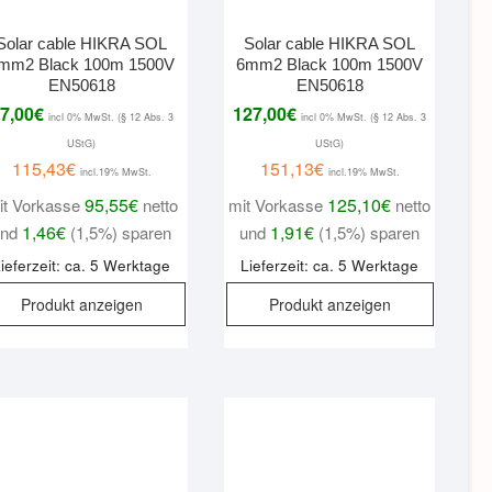
Solar cable HIKRA SOL
Solar cable HIKRA SOL
mm2 Black 100m 1500V
6mm2 Black 100m 1500V
EN50618
EN50618
7,00
€
127,00
€
incl 0% MwSt. (§ 12 Abs. 3
incl 0% MwSt. (§ 12 Abs. 3
UStG)
UStG)
115,43
€
151,13
€
incl.19% MwSt.
incl.19% MwSt.
95,55
€
125,10
€
it Vorkasse
netto
mit Vorkasse
netto
1,46
€
1,91
€
und
(1,5%) sparen
und
(1,5%) sparen
ieferzeit: ca. 5 Werktage
Lieferzeit: ca. 5 Werktage
Produkt anzeigen
Produkt anzeigen