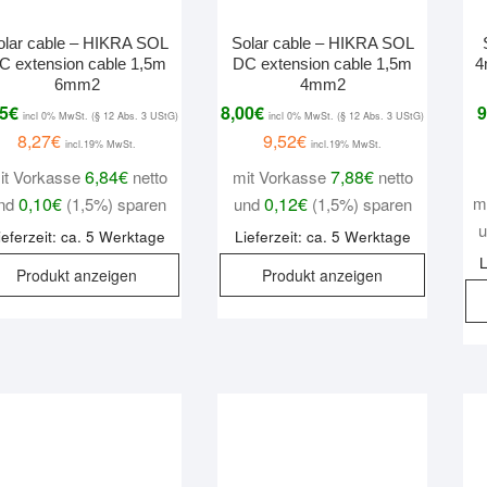
olar cable – HIKRA SOL
Solar cable – HIKRA SOL
C extension cable 1,5m
DC extension cable 1,5m
4
6mm2
4mm2
95
€
8,00
€
9
incl 0% MwSt. (§ 12 Abs. 3 UStG)
incl 0% MwSt. (§ 12 Abs. 3 UStG)
8,27
€
9,52
€
incl.19% MwSt.
incl.19% MwSt.
6,84
€
7,88
€
it Vorkasse
netto
mit Vorkasse
netto
0,10
€
0,12
€
m
nd
(1,5%) sparen
und
(1,5%) sparen
ieferzeit: ca. 5 Werktage
Lieferzeit: ca. 5 Werktage
L
Produkt anzeigen
Produkt anzeigen