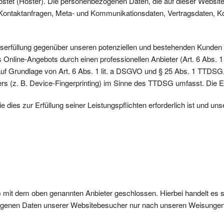
hostet (Hoster). Die personenbezogenen Daten, die auf dieser Websit
, Kontaktanfragen, Meta- und Kommunikationsdaten, Vertragsdaten, K
serfüllung gegenüber unseren potenziellen und bestehenden Kunden (A
s Online-Angebots durch einen professionellen Anbieter (Art. 6 Abs. 1
h auf Grundlage von Art. 6 Abs. 1 lit. a DSGVO und § 25 Abs. 1 TTDSG
rs (z. B. Device-Fingerprinting) im Sinne des TTDSG umfasst. Die Einw
ie dies zur Erfüllung seiner Leistungspflichten erforderlich ist und 
) mit dem oben genannten Anbieter geschlossen. Hierbei handelt es 
ezogenen Daten unserer Websitebesucher nur nach unseren Weisungen