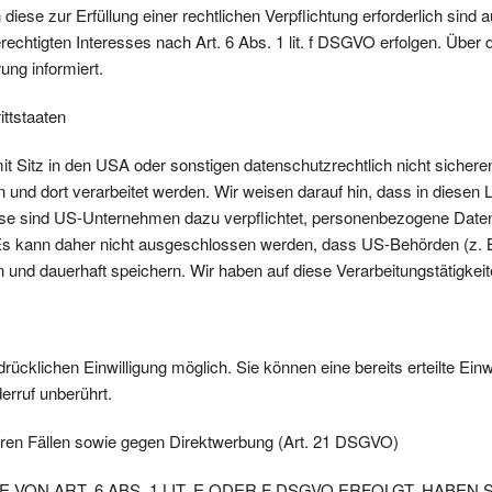
iese zur Erfüllung einer rechtlichen Verpflichtung erforderlich sind 
chtigten Interesses nach Art. 6 Abs. 1 lit. f DSGVO erfolgen. Über d
ung informiert.
ttstaaten
itz in den USA oder sonstigen datenschutzrechtlich nicht sicheren 
 und dort verarbeitet werden. Wir weisen darauf hin, dass in diesen 
ise sind US-Unternehmen dazu verpflichtet, personenbezogene Date
. Es kann daher nicht ausgeschlossen werden, dass US-Behörden (z. 
d dauerhaft speichern. Wir haben auf diese Verarbeitungstätigkeite
ücklichen Einwilligung möglich. Sie können eine bereits erteilte Einw
erruf unberührt.
ren Fällen sowie gegen Direktwerbung (Art. 21 DSGVO)
N ART. 6 ABS. 1 LIT. E ODER F DSGVO ERFOLGT, HABEN S