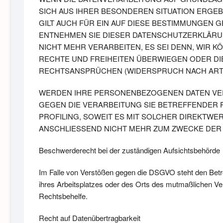
SICH AUS IHRER BESONDEREN SITUATION ERGE
GILT AUCH FÜR EIN AUF DIESE BESTIMMUNGEN 
ENTNEHMEN SIE DIESER DATENSCHUTZERKLÄRU
NICHT MEHR VERARBEITEN, ES SEI DENN, WIR 
RECHTE UND FREIHEITEN ÜBERWIEGEN ODER D
RECHTSANSPRÜCHEN (WIDERSPRUCH NACH ART. 2
WERDEN IHRE PERSONENBEZOGENEN DATEN VERA
GEGEN DIE VERARBEITUNG SIE BETREFFENDER 
PROFILING, SOWEIT ES MIT SOLCHER DIREKTW
ANSCHLIESSEND NICHT MEHR ZUM ZWECKE DER 
Beschwerde­recht bei der zuständigen Aufsichts­behörde
Im Falle von Verstößen gegen die DSGVO steht den Betro
ihres Arbeitsplatzes oder des Orts des mutmaßlichen Ve
Rechtsbehelfe.
Recht auf Daten­übertrag­barkeit