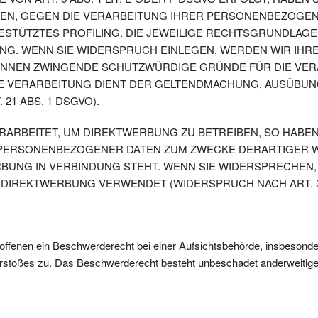
BEN, GEGEN DIE VERARBEITUNG IHRER PERSONENBEZOGEN
GESTÜTZTES PROFILING. DIE JEWEILIGE RECHTSGRUNDLAGE
NG. WENN SIE WIDERSPRUCH EINLEGEN, WERDEN WIR IH
KÖNNEN ZWINGENDE SCHUTZWÜRDIGE GRÜNDE FÜR DIE VERA
IE VERARBEITUNG DIENT DER GELTENDMACHUNG, AUSÜBUN
1 ABS. 1 DSGVO).
RBEITET, UM DIREKTWERBUNG ZU BETREIBEN, SO HABEN 
PERSONENBEZOGENER DATEN ZUM ZWECKE DERARTIGER WE
ERBUNG IN VERBINDUNG STEHT. WENN SIE WIDERSPRECHE
DIREKTWERBUNG VERWENDET (WIDERSPRUCH NACH ART. 21
ffenen ein Beschwerderecht bei einer Aufsichtsbehörde, insbesondere
rstoßes zu. Das Beschwerderecht besteht unbeschadet anderweitiger 