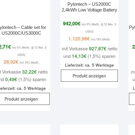
Pylontech – US2000C
2,4kWh Low Voltage Battery
942,00
€
incl 0% MwSt. (§ 12 Abs. 3
ylontech – Cable set for
Py
UStG)
US2000C/US3000C
1.120,98
€
incl.19% MwSt.
2,71
€
2
927,87
€
mit Vorkasse
netto
incl 0% MwSt. (§ 12 Abs. 3
14,13
€
und
(1,5%) sparen
UStG)
38,92
€
incl.19% MwSt.
Lieferzeit: ca. 5 Werktage
32,22
€
t Vorkasse
netto
m
Produkt anzeigen
0,49
€
nd
(1,5%) sparen
ieferzeit: ca. 5 Werktage
L
Produkt anzeigen