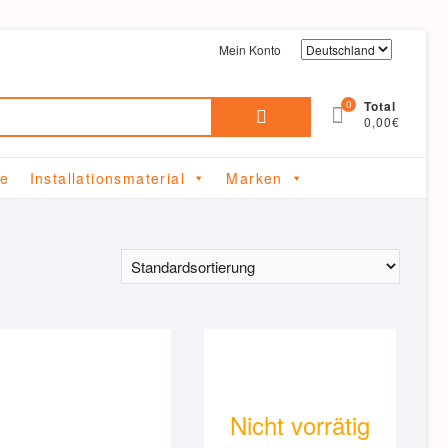
Mein Konto
Suchen
0
Total
0,00€
nach:
me
Installationsmaterial
Marken
Nicht vorrätig