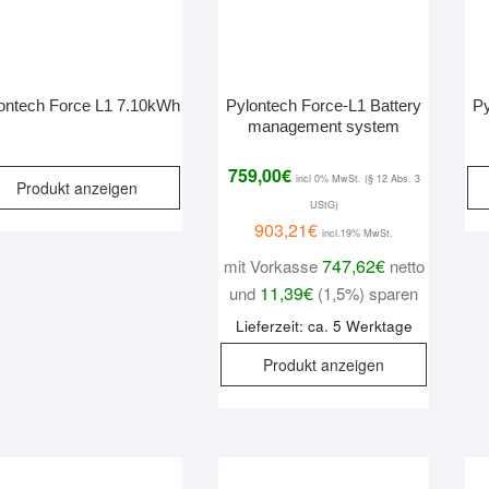
ontech Force L1 7.10kWh
Pylontech Force-L1 Battery
Py
management system
759,00
€
incl 0% MwSt. (§ 12 Abs. 3
Produkt anzeigen
UStG)
903,21
€
incl.19% MwSt.
747,62
€
mit Vorkasse
netto
11,39
€
und
(1,5%) sparen
Lieferzeit: ca. 5 Werktage
Produkt anzeigen