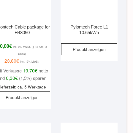
lontech Cable package for
Pylontech Force L1
H48050
10.65kWh
0,00
€
incl 0% MwSt. (§ 12 Abs. 3
Produkt anzeigen
UStG)
23,80
€
incl.19% MwSt.
19,70
€
it Vorkasse
netto
0,30
€
und
(1,5%) sparen
ieferzeit: ca. 5 Werktage
Produkt anzeigen