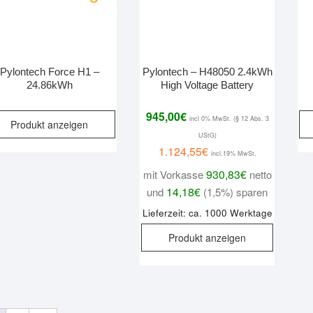
Pylontech Force H1 –
Pylontech – H48050 2.4kWh
24.86kWh
High Voltage Battery
945,00
€
incl 0% MwSt. (§ 12 Abs. 3
Produkt anzeigen
UStG)
1.124,55
€
incl.19% MwSt.
930,83
€
mit Vorkasse
netto
14,18
€
und
(1,5%) sparen
Lieferzeit: ca. 1000 Werktage
Produkt anzeigen