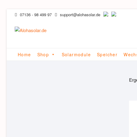
Skip
07136 - 98 499 97
support@alohasolar.de
to
content
Home
Shop
Solarmodule
Speicher
Wechs
Erg