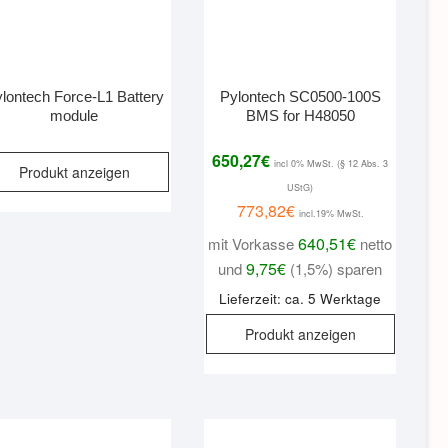
lontech Force-L1 Battery
Pylontech SC0500-100S
module
BMS for H48050
650,27
€
incl 0% MwSt. (§ 12 Abs. 3
Produkt anzeigen
UStG)
773,82
€
incl.19% MwSt.
640,51
€
mit Vorkasse
netto
9,75
€
und
(1,5%) sparen
Lieferzeit: ca. 5 Werktage
Produkt anzeigen