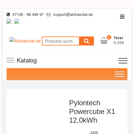
Skip
07136 - 98 499 97
support@alohasolar.de
Topba
to
Menu
content
0
Total
Suchen
0,00€
nach:
Katalog
Pylontech
Powercube X1
12,0kWh
zzgl.