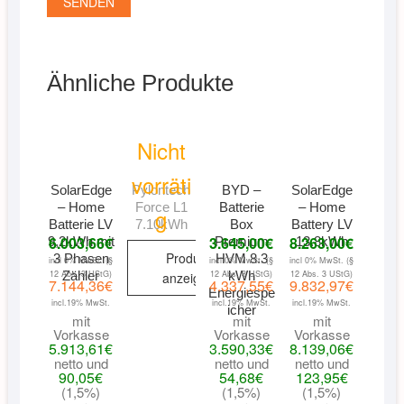
Ähnliche Produkte
Nicht
vorräti
SolarEdge
Pylontech
BYD –
SolarEdge
– Home
Force L1
Batterie
– Home
g
Batterie LV
7.10kWh
Box
Battery LV
6.003,66
€
3.645,00
€
8.263,00
€
9,2kWh mit
Premium
13.8kWh
Produkt
3 Phasen
HVM 8.3
incl 0% MwSt. (§
incl 0% MwSt. (§
incl 0% MwSt. (§
12 Abs. 3 UStG)
Zähler
12 Abs. 3 UStG)
kWh
12 Abs. 3 UStG)
anzeigen
7.144,36
€
4.337,55
€
9.832,97
€
Energiespe
incl.19% MwSt.
incl.19% MwSt.
incl.19% MwSt.
icher
mit
mit
mit
Vorkasse
Vorkasse
Vorkasse
5.913,61
€
3.590,33
€
8.139,06
€
netto und
netto und
netto und
90,05
€
54,68
€
123,95
€
(1,5%)
(1,5%)
(1,5%)