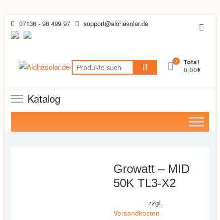
Skip
07136 - 98 499 97
support@alohasolar.de
Topb
to
Men
content
0
Total
Suchen
0,00€
nach:
Katalog
Growatt – MID
50K TL3-X2
zzgl.
Versandkosten