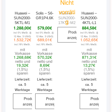
Nicht
vorräti
Huawei –
Solis – S6-
Huawei –
Huawei –
SUN2000-
GR1P4.6K
SUN2000-
SUN2000-
g
5KTL-M1
17KTL-M2
4KTL-L1
1.288,00
€
579,00
€
884,58
€
Produkt
incl 0% MwSt. (§
incl 0% MwSt. (§
incl 0% MwSt. (§
12 Abs. 3 UStG)
12 Abs. 3 UStG)
12 Abs. 3 UStG)
anzeigen
1.532,72
€
689,01
€
1.052,65
€
incl.19% MwSt.
incl.19% MwSt.
incl.19% MwSt.
mit
mit
mit
Vorkasse
Vorkasse
Vorkasse
1.268,68
€
570,32
€
871,31
€
netto und
netto und
netto und
19,32
€
8,69
€
13,27
€
(1,5%)
(1,5%)
(1,5%)
sparen
sparen
sparen
Lieferzeit:
Lieferzeit:
Lieferzeit:
ca. 5
ca. 5
ca. 5
Werktage
Werktage
Werktage
Produkt
Produkt
Produkt
anzeigen
anzeigen
anzeigen