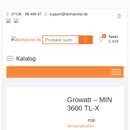
Skip
07136 - 98 499 97
support@alohasolar.de
Topb
to
Men
content
0
Total
Suchen
0,00€
nach:
Katalog
Growatt – MIN
3600 TL-X
zzgl.
Versandkosten