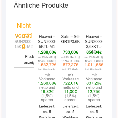
Ähnliche Produkte
Nicht
vorräti
Huawei –
Huawei –
Solis – S6-
Huawei –
SUN2000-
SUN2000-
GR1P3.6K
SUN2000-
g
15KTL-M2
5KTL-M1
3,68KTL-
1.288,00
€
733,00
€
850,04
€
L1
Produkt
incl 0% MwSt. (§
incl 0% MwSt. (§
incl 0% MwSt. (§
12 Abs. 3 UStG)
12 Abs. 3 UStG)
12 Abs. 3 UStG)
anzeigen
1.532,72
€
872,27
€
1.011,55
€
incl.19% MwSt.
incl.19% MwSt.
incl.19% MwSt.
mit
mit
mit
Vorkasse
Vorkasse
Vorkasse
1.268,68
€
722,01
€
837,29
€
netto und
netto und
netto und
19,32
€
11,00
€
12,75
€
(1,5%)
(1,5%)
(1,5%)
sparen
sparen
sparen
Lieferzeit:
Lieferzeit:
Lieferzeit:
ca. 5
ca. 5
ca. 5
Werktage
Werktage
Werktage