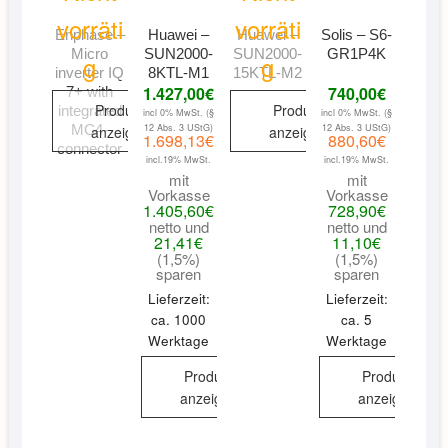
vorräti
vorräti
Enphase –
Huawei –
Huawei –
Solis – S6-
Micro
SUN2000-
SUN2000-
GR1P4K
g
g
inverter IQ
8KTL-M1
15KTL-M2
1.427,00
€
740,00
€
7+ with
Produkt
Produkt
integrated
incl 0% MwSt. (§
incl 0% MwSt. (§
MC4-
12 Abs. 3 UStG)
12 Abs. 3 UStG)
anzeigen
anzeigen
1.698,13
€
880,60
€
connector
incl.19% MwSt.
incl.19% MwSt.
mit
mit
Vorkasse
Vorkasse
1.405,60
€
728,90
€
netto und
netto und
21,41
€
11,10
€
(1,5%)
(1,5%)
sparen
sparen
Lieferzeit:
Lieferzeit:
ca. 1000
ca. 5
Werktage
Werktage
Produkt
Produkt
anzeigen
anzeigen