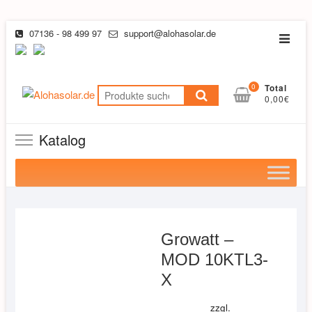
Skip
07136 - 98 499 97
support@alohasolar.de
Topba
to
Menu
content
0
Total
Suchen
0,00€
nach:
Katalog
Growatt –
MOD 10KTL3-
X
zzgl.