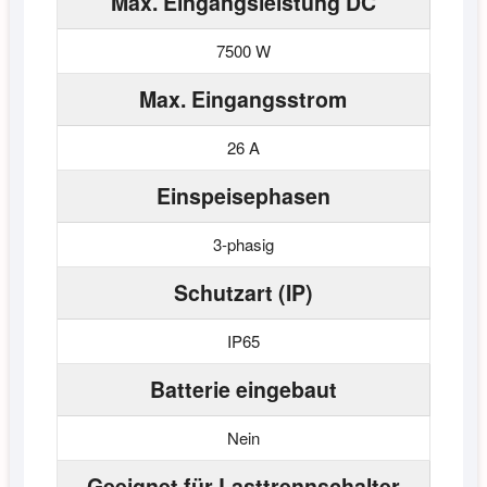
Max. Eingangsleistung DC
7500 W
Max. Eingangsstrom
26 A
Einspeisephasen
3-phasig
Schutzart (IP)
IP65
Batterie eingebaut
Nein
Geeignet für Lasttrennschalter