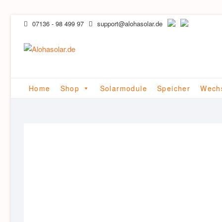
Skip
07136 - 98 499 97
support@alohasolar.de
to
content
Home
Shop
Solarmodule
Speicher
Wechs