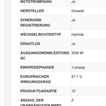
NOTSTROMFÄHIG
Ja
HERSTELLER
Growatt
SYNERGRID
Ja
REGISTRIERUNG
WECHSELRICHTERTYP
Hybride
DRAHTLOS
Ja
AUSGANGSNENNLEISTUNG
3000 W
AC
EINSPEISEPHASEN
1-phasig
EUROPÄISCHER
97.1 %
WIRKUNGSGRAD
PRODUKTGARANTIE
10
ANZAHL DER
2
UNABHÄNGIGEN MPPT-