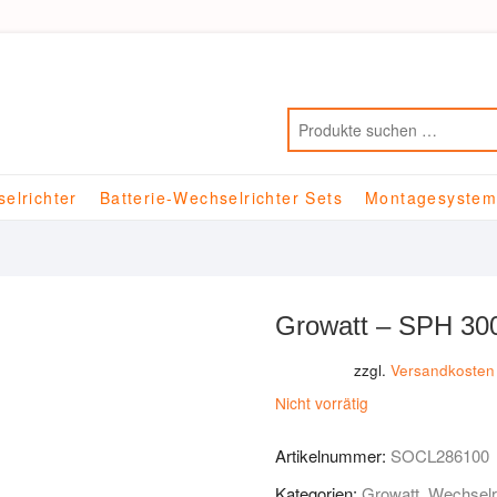
elrichter
Batterie-Wechselrichter Sets
Montagesyste
Growatt – SPH 300
zzgl.
Versandkosten
Nicht vorrätig
Artikelnummer:
SOCL286100
Kategorien:
Growatt
,
Wechselr