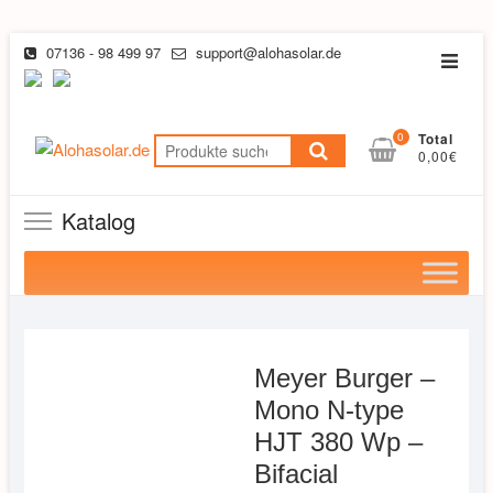
Skip
07136 - 98 499 97
support@alohasolar.de
Topba
to
Menu
content
0
Total
Suchen
0,00€
nach:
Katalog
Meyer Burger –
Mono N-type
HJT 380 Wp –
Bifacial