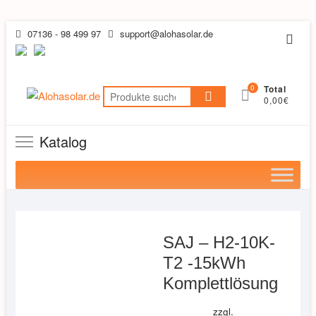
Skip
07136 - 98 499 97
support@alohasolar.de
Topb
to
Men
content
0
Total
Suchen
0,00€
nach:
Katalog
SAJ – H2-10K-
T2 -15kWh
Komplettlösung
zzgl.