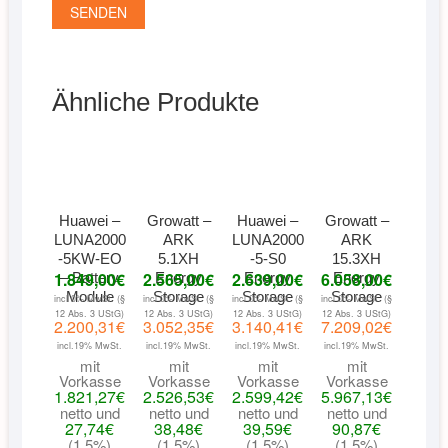
Ähnliche Produkte
Huawei –
Growatt –
Huawei –
Growatt –
LUNA2000
ARK
LUNA2000
ARK
-5KW-EO
5.1XH
-5-S0
15.3XH
1.849,00
€
2.565,00
€
2.639,00
€
6.058,00
€
– Battery
Energy
Energy
Energy
Module
Storage
Storage
Storage
incl 0% MwSt. (§
incl 0% MwSt. (§
incl 0% MwSt. (§
incl 0% MwSt. (§
12 Abs. 3 UStG)
12 Abs. 3 UStG)
12 Abs. 3 UStG)
12 Abs. 3 UStG)
2.200,31
€
3.052,35
€
3.140,41
€
7.209,02
€
incl.19% MwSt.
incl.19% MwSt.
incl.19% MwSt.
incl.19% MwSt.
mit
mit
mit
mit
Vorkasse
Vorkasse
Vorkasse
Vorkasse
1.821,27
€
2.526,53
€
2.599,42
€
5.967,13
€
netto und
netto und
netto und
netto und
27,74
€
38,48
€
39,59
€
90,87
€
(1,5%)
(1,5%)
(1,5%)
(1,5%)