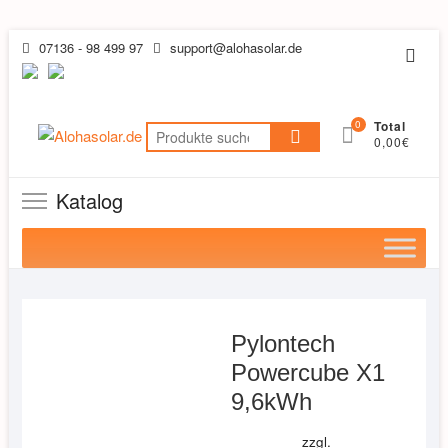
Skip
07136 - 98 499 97
support@alohasolar.de
Topb
to
Men
content
0
Total
Suchen
0,00€
nach:
Katalog
Pylontech
Powercube X1
9,6kWh
zzgl.