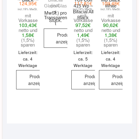
124,95
€
117,81
€
109,48
€
(incl.
Glass/Glas
415 Wp –
White
incl.19% MwSt.
incl.19% MwSt.
incl.19% MwSt.
s
Bifacial All
MwSt.) pro
mit
mit
mit
Transparen
Black
Vorkasse
Vorkasse
Vorkasse
Stück.
t
103,43
€
97,52
€
90,62
€
netto und
netto und
netto und
1,58
€
1,49
€
1,38
€
Produkt
(1,5%)
(1,5%)
(1,5%)
anzeigen
sparen
sparen
sparen
Lieferzeit:
Lieferzeit:
Lieferzeit:
ca. 4
ca. 5
ca. 4
Werktage
Werktage
Werktage
Produkt
Produkt
Produkt
anzeigen
anzeigen
anzeigen