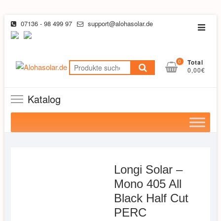
Skip
07136 - 98 499 97
support@alohasolar.de
Topba
to
Menu
content
0
Total
Suchen
0,00€
nach:
Katalog
Longi Solar –
Mono 405 All
Black Half Cut
PERC